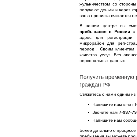
жульничеством со стороны
получают деньги и через ко
ваша прописка считается не
В нашем центре вы см
пребывания в России
с 
адрес для регистрации.
микрорайон для регистра
период . Своим клиентам 
качества услуг. Без аван
персональных данных.
Получить временную 
граждан РФ
Свяжитесь с нами одним из
Напишите нам в чат 
Звоните нам
7-937-79
Напишите нам сообще
Более детально о процессе
пребывания вы можете про